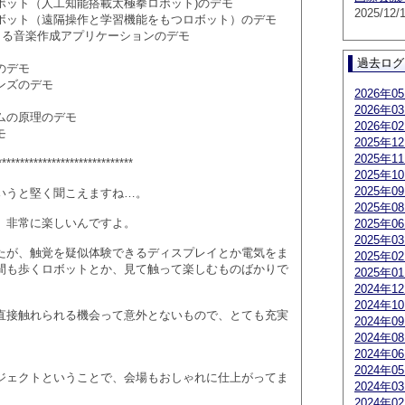
ボット（人工知能搭載太極拳ロボット)のデモ
2025/12/
ボット（遠隔操作と学習機能をもつロボット）のデモ
よる音楽作成アプリケーションのデモ
過去ログ
のデモ
ンズのデモ
2026年0
2026年0
ムの原理のデモ
2026年0
モ
2025年1
2025年1
******************************
2025年1
2025年0
いうと堅く聞こえますね…。
2025年0
、非常に楽しいんですよ。
2025年0
2025年0
たが、触覚を疑似体験できるディスプレイとか電気をま
2025年0
間も歩くロボットとか、見て触って楽しむものばかりで
2025年0
2024年1
2024年1
直接触れられる機会って意外とないもので、とても充実
2024年0
2024年0
2024年0
2024年0
ジェクトということで、会場もおしゃれに仕上がってま
2024年0
2024年0