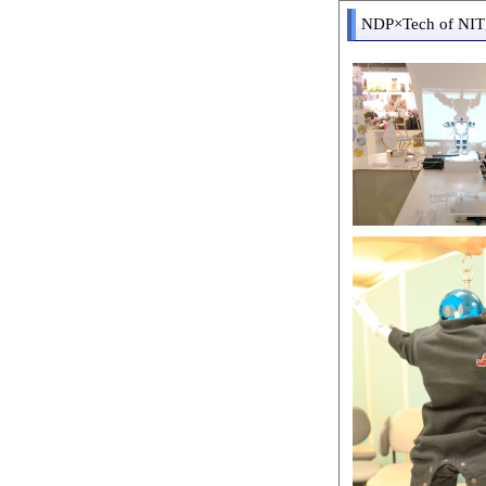
NDP×Tech of NI