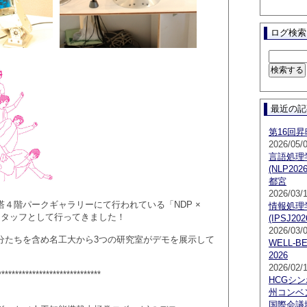
ログ検索
最近の記
第16回
2026/05/
言語処理
(NLP2
都宮
2026/03/
４階パークギャラリーにて行われている「NDP ×
情報処理
展」にスタッフとして行ってきました！
(IPSJ202
2026/03/
分たちを含め名工大から3つの研究室がデモを展示して
WELL-B
2026
2026/02/
******************************
HCGシン
州コンベ
国際会議