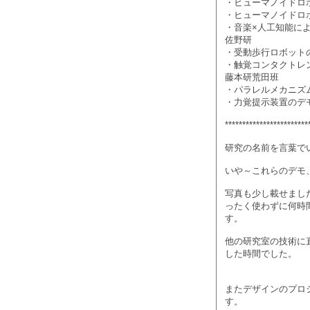
・ヒューマノイドロ
・ヒューマノイドロ
・音楽×人工知能に
佐野研
・受動歩行ロボット
・触覚コンタクトレ
藤本研荒田班
・パラレルメカニズ
・力覚提示装置のデ
************************
研究の名前を言葉で
いや～これらのデモ
写真も少し載せまし
ったく使わずに何時
す。
他の研究室の技術に
した時間でした。
またデザインのプロ
す。