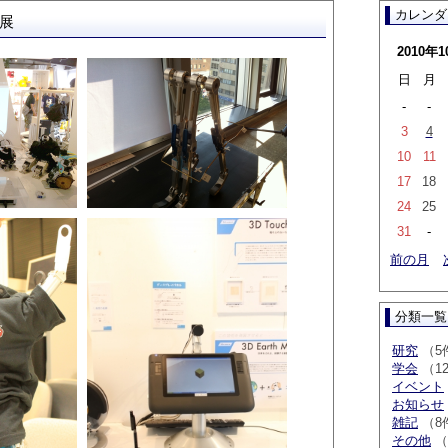
カレンダ
T展
2010年1
日
月
-
-
3
4
10
11
17
18
24
25
31
-
前の月
分類一覧
研究
（5
学会
（1
イベント
お知らせ
雑記
（8
その他
（