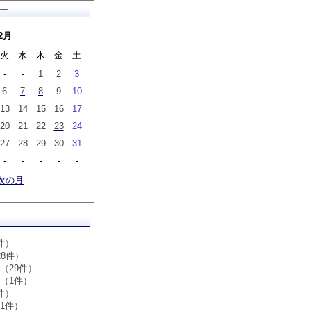
ー
2月
火
水
木
金
土
-
-
1
2
3
6
7
8
9
10
13
14
15
16
17
20
21
22
23
24
27
28
29
30
31
-
-
-
-
-
次の月
件）
28件）
（29件）
（1件）
件）
1件）