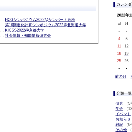
カレンダ
2022年1
...
HCGシンポジウム2022@サンポート高松
日
月
...
第16回進化計算シンポジウム2022@北海道大学
...
KICSS2022@京都大学
-
-
...
社会情報・知能情報研究会
4
5
11
12
18
19
25
26
-
-
前の月
分類一覧
研究
（5
学会
（1
イベント
お知らせ
雑記
（8
その他
（