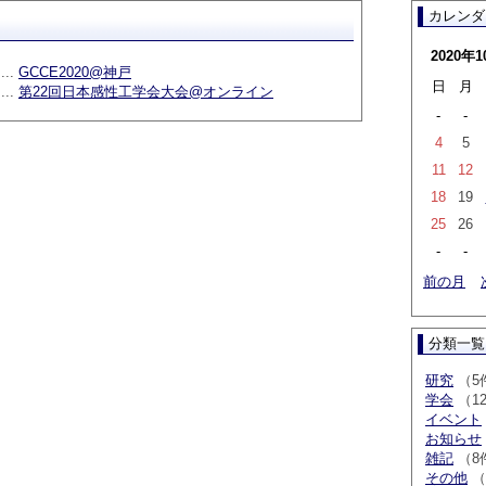
カレンダ
2020年1
...
GCCE2020@神戸
日
月
...
第22回日本感性工学会大会@オンライン
-
-
4
5
11
12
18
19
25
26
-
-
前の月
分類一覧
研究
（5
学会
（1
イベント
お知らせ
雑記
（8
その他
（