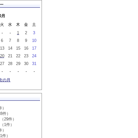
ー
0月
火
水
木
金
土
-
-
1
2
3
6
7
8
9
10
13
14
15
16
17
20
21
22
23
24
27
28
29
30
31
-
-
-
-
-
次の月
件）
28件）
（29件）
（1件）
件）
1件）