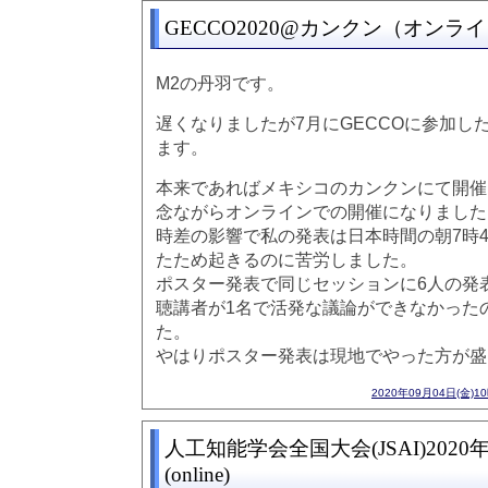
GECCO2020@カンクン（オンラ
M2の丹羽です。
遅くなりましたが7月にGECCOに参加し
ます。
本来であればメキシコのカンクンにて開催
念ながらオンラインでの開催になりました
時差の影響で私の発表は日本時間の朝7時
たため起きるのに苦労しました。
ポスター発表で同じセッションに6人の発
聴講者が1名で活発な議論ができなかった
た。
やはりポスター発表は現地でやった方が盛
2020年09月04日(金)1
人工知能学会全国大会(JSAI)2020
(online)