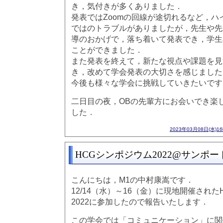
き，気付きが多くありました．
発表ではZoomの回線が途切れるなど，ハ
ではのトラブルがありましたが，先生や先
導のおかげで，落ち着いて発表でき，学生
ことができました．
また発表を終えて，新たな視点や課題を見
き，改めて学会発表の大切さを感じました
今後も様々な学会に挑戦していきたいです
二日目の夜，OBの先輩方にお会いでき楽
した．
2023年03月08日(水)1
HCGシンポジウム2022@サンポー
こんにちは，M1の中村康嵩です．
12/14（水）～16（金）に現地開催され
2022に参加したので報告いたします．
この学会では「コミュニケーション」に関