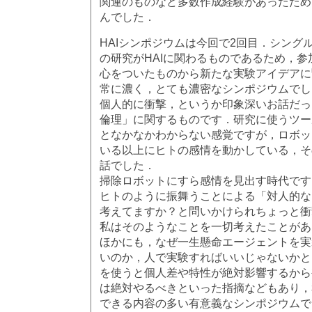
関連のものなど多数作成経験があったため
んでした．
HAIシンポジウムは今回で2回目．シング
の研究がHAIに関わるものであるため，
心をついたものから新たな実験アイデアに
常に濃く，とても濃密なシンポジウムでし
個人的に衝撃，というか印象深いお話だっ
倫理」に関するものです．研究に使うツー
となかなかわからない感覚ですが，ロボッ
いる以上にヒトの感情を動かしている，そ
話でした．
掃除ロボットにすら感情を見出す時代です
ヒトのように振舞うことによる「対人的な
考えてますか？と問いかけられちょっと衝
私はそのようなことを一切考えたことがあ
ほかにも，なぜ一生懸命エージェントを実
いのか，人で実験すればいいじゃないかと
を使うと個人差や特性が絶対影響するから
は絶対やるべきといった指摘などもあり，
できる内容の多い有意義なシンポジウムで