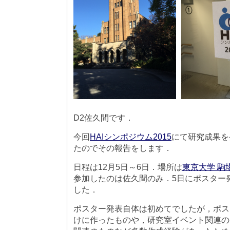
D2佐久間です．
今回
HAIシンポジウム2015
にて研究成果を
たのでその報告をします．
日程は12月5日～6日．場所は
東京大学 駒
参加したのは佐久間のみ．5日にポスター
した．
ポスター発表自体は初めてでしたが，ポス
けに作ったものや，研究室イベント関連の