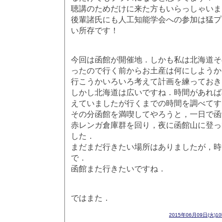
聴講のためだけに来た方もいらっしゃいま
後輩諸氏にも人工知能学会への参加は猛プ
い所存です！
今回は函館が開催地．しかも私は北海道そ
ったので行く前からお土産は何にしようか
行こうかいろいろ考えて計画を練っておき
しかし北海道は広いですね．時間があれば
えていましたが行くまでの時間を調べてす
その分函館を満喫してやろうと，一日で函
赤レンガ倉庫群を回り，夜に函館山に登っ
した．
まだまだ行きたい場所はありましたが，時
で．
函館また行きたいですね．
ではまた．
2015年06月09日(火)1