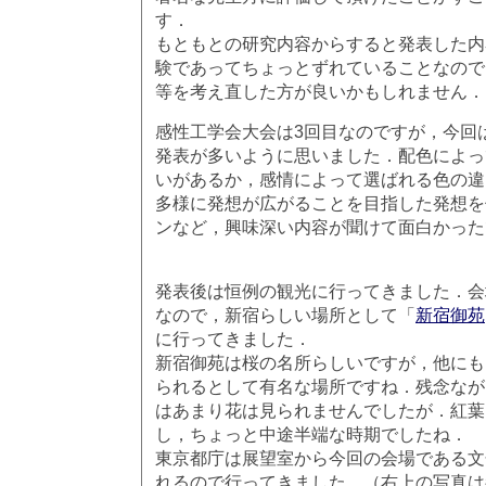
す．
もともとの研究内容からすると発表した内
験であってちょっとずれていることなので
等を考え直した方が良いかもしれません．
感性工学会大会は3回目なのですが，今回
発表が多いように思いました．配色によっ
いがあるか，感情によって選ばれる色の違
多様に発想が広がることを目指した発想を
ンなど，興味深い内容が聞けて面白かった
発表後は恒例の観光に行ってきました．会
なので，新宿らしい場所として「
新宿御苑
に行ってきました．
新宿御苑は桜の名所らしいですが，他にも
られるとして有名な場所ですね．残念なが
はあまり花は見られませんでしたが．紅葉
し，ちょっと中途半端な時期でしたね．
東京都庁は展望室から今回の会場である文
れるので行ってきました．（右上の写真は