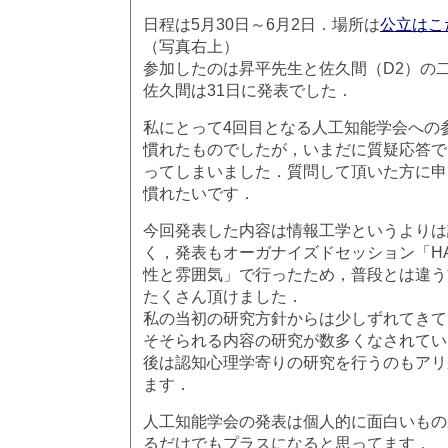
日程は5月30日～6月2日．場所は
公立はこ
（写真右上）
参加したのは昇平先生と佐久間（D2）の
佐久間は31日に発表でした．
私にとって4回目となる人工知能学会への
慣れたものでしたが，いまだに質疑応答で
ってしまいました．質問して頂いた方に申
慣れたいです．
今回発表した内容は情報工学というよりは
く，発表もオーガナイズドセッション「H
性と雰囲気」で行ったため，普段とは違う
たくさん頂けました．
私の当初の研究方針からは少しずれてきて
そそられる内容の研究が数多くなされてい
後は認知心理学寄りの研究を行うのもアリ
ます．
人工知能学会の発表は個人的に面白いもの
るだけでもプラスになると思ってます．