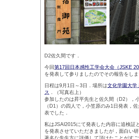
D2佐久間です．
今回
第17回日本感性工学会大会（JSKE 20
を発表して参りましたのでその報告をしま
日程は9月1日～3日．場所は
文化学園大学
ス
．（写真右上）
参加したのは昇平先生と佐久間（D2），小
（D1）の四人で，小笠原のみ1日発表，佐
表でした．
私はJSAI2015にて発表した内容に追検
を発表させていただきましたが，面白い研
著名な先生方に評価して頂けたことがすご