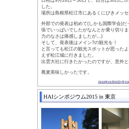
日程は9月28日～30日で、自分は30日に
した。
場所は島根県松江市にあるくにびきメッセ
外部での発表は初めて(しかも国際学会)だ
張でいっぱいでしたがなんとか乗り切りま
力のなさは痛感しましたが…)
そして、発表後はメイン?の観光を！
と言っても松江の観光スポットが思ったよ
えず松江城に行きました。
出雲大社に行きたかったのですが、意外と
蕎麦美味しかったです。
2016年10月03日(月)1
HAIシンポジウム2015 in 東京